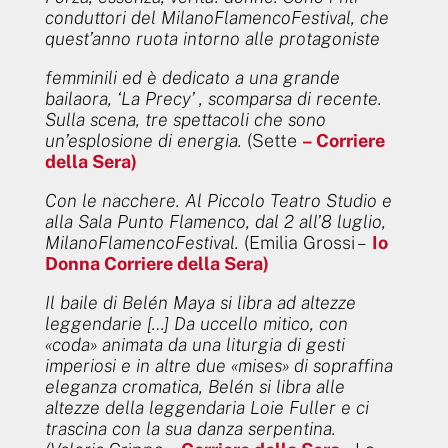
conduttori del MilanoFlamencoFestival, che
quest’anno ruota intorno alle protagoniste
femminili ed è dedicato a una grande
bailaora, ‘La Precy’ , scomparsa di recente.
Sulla scena, tre spettacoli che sono
un’esplosione di energia.
(Sette
– Corriere
della Sera)
Con le nacchere. Al Piccolo Teatro Studio e
alla Sala Punto Flamenco, dal 2 all’8 luglio,
MilanoFlamencoFestival.
(Emilia Grossi –
Io
Donna Corriere della Sera)
Il baile di Belén Maya si libra ad altezze
leggendarie […] Da uccello mitico, con
«coda» animata da una liturgia di gesti
imperiosi e in altre due «mises» di sopraffina
eleganza cromatica, Belén si libra alle
altezze della leggendaria Loie Fuller e ci
trascina con la sua danza serpentina.