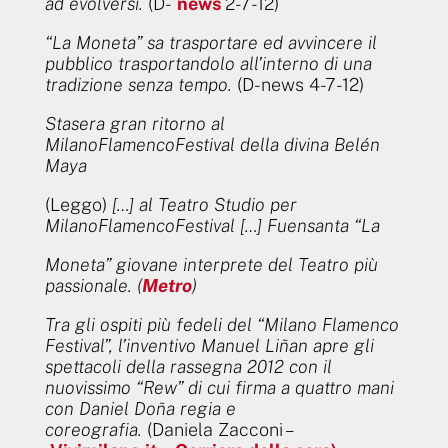
ad evolversi.
(D-
news
2-7-12)
“La Moneta” sa trasportare ed avvincere il
pubblico trasportandolo all’interno di una
tradizione senza tempo.
(D-news 4-7-12)
Stasera gran ritorno al
MilanoFlamencoFestival della divina Belén
Maya
(Leggo)
[…] al Teatro Studio per
MilanoFlamencoFestival […] Fuensanta “La
Moneta” giovane interprete del Teatro più
passionale. (
Metro
)
Tra gli ospiti più fedeli del “Milano Flamenco
Festival”, l’inventivo Manuel Liñan apre gli
spettacoli della rassegna 2012 con il
nuovissimo “Rew” di cui firma a quattro mani
con Daniel Doña regia e
coreografia.
(Daniela Zacconi –