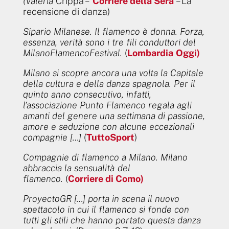
(Valeria
Crippa –
Corriere della Sera
– La
recensione di danza)
Sipario Milanese. Il flamenco è donna. Forza,
essenza, verità sono i tre fili conduttori del
MilanoFlamencoFestival.
(
Lombardia
Oggi)
Milano si scopre ancora una volta la Capitale
della cultura e della danza spagnola. Per il
quinto anno consecutivo, infatti,
l’associazione Punto Flamenco regala agli
amanti del genere una settimana di passione,
amore e seduzione con alcune eccezionali
compagnie […]
(
TuttoSport
)
Compagnie di flamenco a Milano. Milano
abbraccia la sensualità del
flamenco.
(
Corriere di Como)
ProyectoGR […] porta in scena il nuovo
spettacolo in cui il flamenco si fonde con
tutti gli stili che hanno portato questa danza