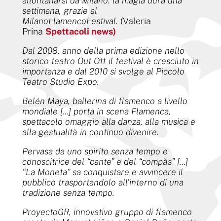
allontanarsi da Milano: la magia dura una
settimana, grazie al
MilanoFlamencoFestival.
(Valeria
Prina
Spettacoli news)
Dal 2008, anno della prima edizione nello
storico teatro Out Off il festival è cresciuto in
importanza e dal 2010 si svolge al Piccolo
Teatro Studio Expo.
Belén Maya, ballerina di flamenco a livello
mondiale […] porta in scena Flamenca,
spettacolo omaggio alla danza, alla musica e
alla gestualità in continuo divenire.
Pervasa da uno spirito senza tempo e
conoscitrice del “cante” e del “compàs” […]
“La Moneta” sa conquistare e avvincere il
pubblico trasportandolo all’interno di una
tradizione senza tempo.
ProyectoGR, innovativo gruppo di flamenco