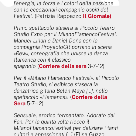
l’energia, la forza e i colori della passione
con le eccezionali compagnie ospiti del
Festival.
(Patrizia Rappazzo
Il Giornale)
Primo spettacolo stasera al Piccolo Teatro
Studio Expo per il MilanoFlamencoFestival.
Manuel Liñan e Daniel Doña con la
compagnia ProyectoGR portano in scena
«Rew», coreografia che unisce la danza
flamenca con il classico
spagnolo
(
Corriere
della sera
3-7-12)
Per il «Milano Flamenco Festival», al Piccolo
Teatro Studio, si esibisce stasera la
danzatrice gitana Belén Maya […], nello
spettacolo «Flamenca».
(
Corriere
della
Sera
5-7-12)
Sensuale, erotico tormentato. Adorato dai
Fan. Per la quinta volta riecco il
MilanoFlamencoFestival per deliziare i tanti
cultori e appassionati […]
(Elisa Guzzo