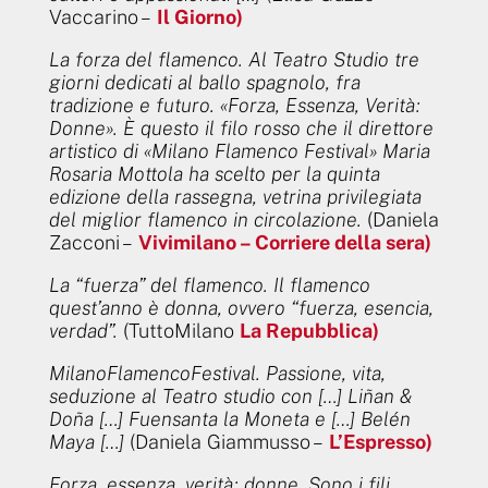
Vaccarino –
Il Giorno)
La forza del flamenco. Al Teatro Studio tre
giorni dedicati al ballo spagnolo, fra
tradizione e futuro. «Forza, Essenza, Verità:
Donne». È questo il filo rosso che il direttore
artistico di «Milano Flamenco Festival» Maria
Rosaria Mottola ha scelto per la quinta
edizione della rassegna, vetrina privilegiata
del miglior flamenco in circolazione.
(Daniela
Zacconi –
Vivimilano – Corriere della sera)
La “fuerza” del flamenco. Il flamenco
quest’anno è donna, ovvero “fuerza, esencia,
verdad”.
(TuttoMilano
La Repubblica)
MilanoFlamencoFestival. Passione, vita,
seduzione al Teatro studio con […] Liñan &
Doña […] Fuensanta la Moneta e […] Belén
Maya […]
(Daniela Giammusso –
L’Espresso)
Forza, essenza, verità: donne. Sono i fili