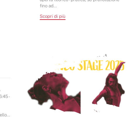
fino ad...
Scopri di più
o
6:45 -
llo...