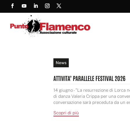
News
ATTIVITA’ PARALLELE FESTIVAL 2026
14 giugno - "La resurrezione di Lorca n
di danza Valeria Crippa per una conver
conversazione sarà preceduta da un est
Scopri di più