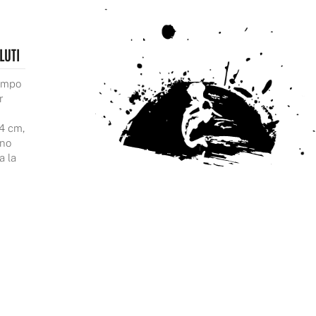
LUTI
tempo
r
4 cm,
 no
a la