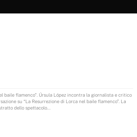
el baile flamenco". Úrsula López incontra la giornalista e critico
sazione su “La Resurrezione di Lorca nel baile flamenco”. La
ratto dello spettacolo...