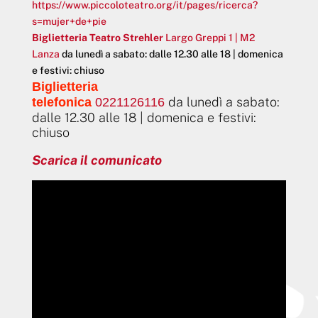
https://www.piccoloteatro.org/it/pages/ricerca?
s=mujer+de+pie
Biglietteria Teatro Strehler
Largo Greppi 1 | M2
Lanza
da lunedì a sabato: dalle 12.30 alle 18 | domenica
e festivi: chiuso
Biglietteria
da lunedì a sabato:
telefonica
0221126116
dalle 12.30 alle 18 | domenica e festivi:
chiuso
Scarica il comunicato