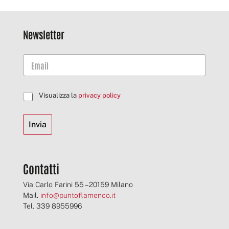
Newsletter
C
Visualizza la
privacy policy
a
s
Invia
e
l
l
e
d
Contatti
i
S
Via Carlo Farini 55 – 20159 Milano
p
Mail.
info@puntoflamenco.it
u
Tel. 339 8955996
n
t