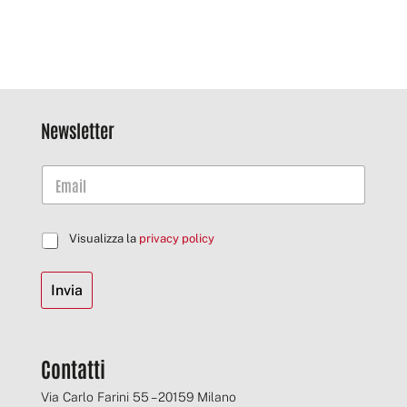
Newsletter
C
Visualizza la
privacy policy
a
s
Invia
e
l
l
e
d
Contatti
i
S
Via Carlo Farini 55 – 20159 Milano