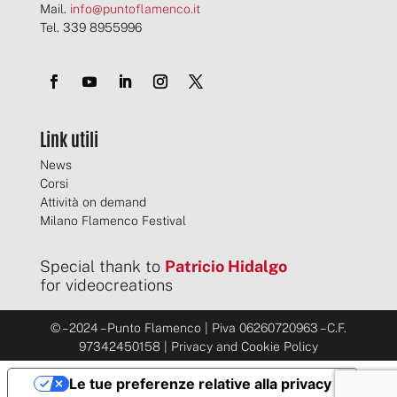
p
Mail.
info@puntoflamenco.it
u
Tel. 339 8955996
n
t
a
*
Link utili
News
Corsi
Attività on demand
Milano Flamenco Festival
Special thank to
Patricio Hidalgo
for videocreations
© – 2024 – Punto Flamenco | Piva 06260720963 – C.F.
97342450158 | Privacy and Cookie Policy
Le tue preferenze relative alla privacy