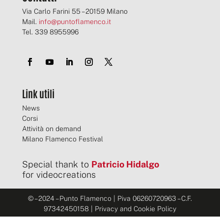
i
S
Via Carlo Farini 55 – 20159 Milano
p
Mail.
info@puntoflamenco.it
u
Tel. 339 8955996
n
t
a
*
Link utili
News
Corsi
Attività on demand
Milano Flamenco Festival
Special thank to
Patricio Hidalgo
for videocreations
© – 2024 – Punto Flamenco | Piva 06260720963 – C.F.
97342450158 | Privacy and Cookie Policy