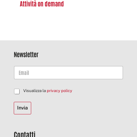
Attività on demand
Newsletter
C
Visualizza la
privacy policy
a
s
Invia
e
l
l
e
d
Contatti